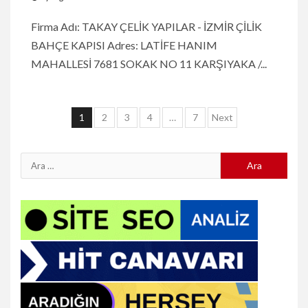
Firma Adı: TAKAY ÇELİK YAPILAR - İZMİR ÇİLİK
BAHÇE KAPISI Adres: LATİFE HANIM
MAHALLESİ 7681 SOKAK NO 11 KARŞIYAKA /...
Yazı
1
2
3
4
…
7
Next
sayfalaması
Arama: