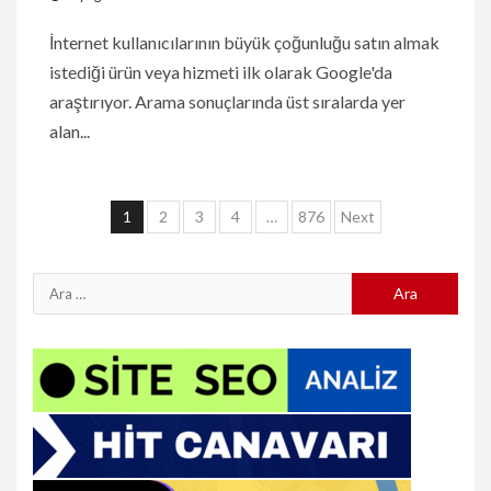
İnternet kullanıcılarının büyük çoğunluğu satın almak
istediği ürün veya hizmeti ilk olarak Google'da
araştırıyor. Arama sonuçlarında üst sıralarda yer
alan...
Yazı
1
2
3
4
…
876
Next
sayfalaması
Arama: