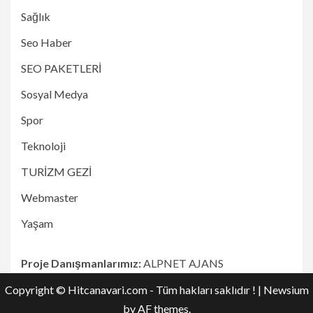
Sağlık
Seo Haber
SEO PAKETLERİ
Sosyal Medya
Spor
Teknoloji
TURİZM GEZİ
Webmaster
Yaşam
Proje Danışmanlarımız:
ALPNET AJANS
Copyright © Hitcanavari.com - Tüm hakları saklıdır !
|
Newsium
by AF themes.