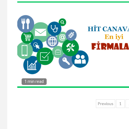
1 min read
Yazı
Previous
1
sayfala