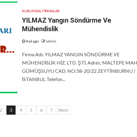
KURUMSAL FIRMALAR
YILMAZ Yangın Söndürme Ve
Mühendislik
4 yıl ago
admin
Firma Adı: YILMAZ YANGIN SÖNDÜRME VE
MÜHENDİSLİK HİZ. LTD. ŞTİ. Adres: MALTEPE MAH
GÜMÜŞSUYU CAD. NO:58-20/22 ZEYTİNBURNU /
İSTANBUL Telefon...
2
3
4
5
6
7
Next
ması