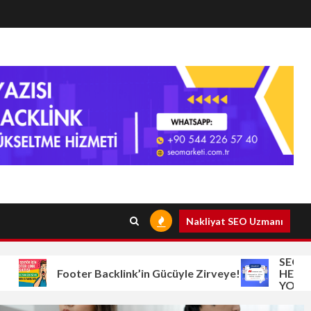
Nakliyat SEO Uzmanı
SEO YAPMA
Footer Backlink’in Gücüyle Zirveye!
HEP AYNI: 
YOK?”