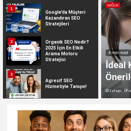
SAĞLIK
1
Google’da Müşteri
Kazandıran SEO
Stratejileri
3 min read
2
Organik SEO Nedir?
2025 İçin En Etkili
Besle
Arama Motoru
Stratejisi
ğlık Kılavuzu: Bilmeniz
Ekleye
Her Şey
Öneril
3
Agresif SEO
Hizmetiyle Tanışın!
2 yıl ago
a
4
Footer Backlink’in
Gücüyle Zirveye!