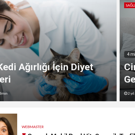
SAĞL
nme Programınıza
4 m
bileceğiniz Diyet
Be
eri
İy
dmin
2 yı
WEBMASTER