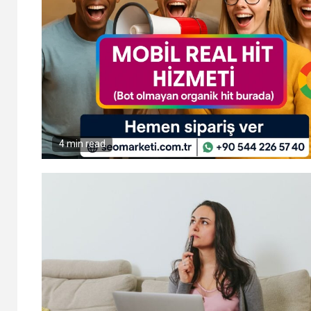
SEO
5
YAPMAYANLARIN
HİKAYESİ HEP AYNI:
“NEDEN HİÇ TRAFİK
YOK?”
1
Google’da Müşteri
Kazandıran SEO
Stratejileri
4 min read
2
Organik SEO Nedir?
2025 İçin En Etkili
Arama Motoru
Stratejisi
3
Agresif SEO
Hizmetiyle Tanışın!