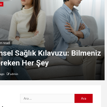
IK
in read
ylikdüzü’nde Çocuklar İçin En
i Psikolog Seçenekleri
l ago
admin
Arama: