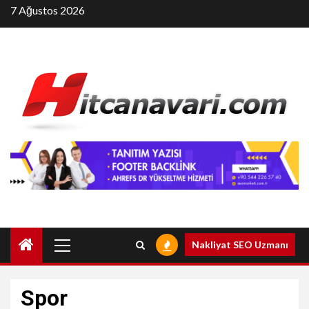
Skip
7 Ağustos 2026
to
content
Primary
Nakliyat SEO Uzmanı
Menu
Spor