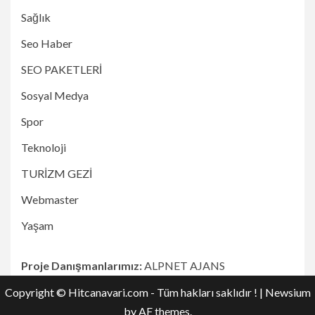
Sağlık
Seo Haber
SEO PAKETLERİ
Sosyal Medya
Spor
Teknoloji
TURİZM GEZİ
Webmaster
Yaşam
Proje Danışmanlarımız:
ALPNET AJANS
Copyright © Hitcanavari.com - Tüm hakları saklıdır !
|
Newsium
by AF themes.