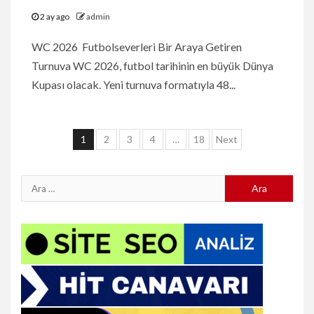
2 ay ago
admin
WC 2026 Futbolseverleri Bir Araya Getiren
Turnuva WC 2026, futbol tarihinin en büyük Dünya
Kupası olacak. Yeni turnuva formatıyla 48...
Yazı
1
2
3
4
…
18
Next
sayfalaması
Arama: