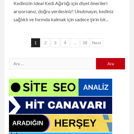
Kedinizin Ideal Kedi Ağırlığı için diyet önerileri
arıyorsanız, doğru yerdesiniz! Unutmayın, kediniz
sağlıklı ve formda kalmak için sadece şirin bir...
Yazı
1
2
3
4
…
38
Next
sayfalaması
Arama: