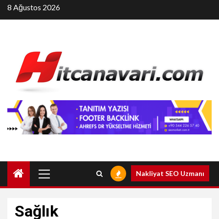
Skip
8 Ağustos 2026
to
content
Primary
Nakliyat SEO Uzmanı
Menu
Sağlık