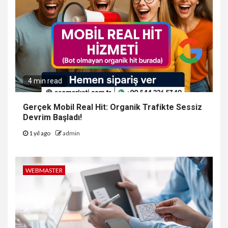
4 min read
Gerçek Mobil Real Hit: Organik Trafikte Sessiz
Devrim Başladı!
1 yıl ago
admin
WEBMASTER