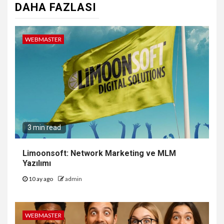
DAHA FAZLASI
WEBMASTER
3 min read
Limoonsoft: Network Marketing ve MLM
Yazılımı
10 ay ago
admin
WEBMASTER