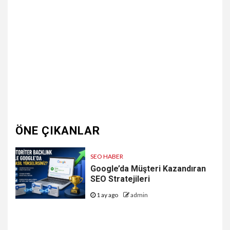
ÖNE ÇIKANLAR
SEO HABER
Google’da Müşteri Kazandıran
SEO Stratejileri
1 ay ago
admin