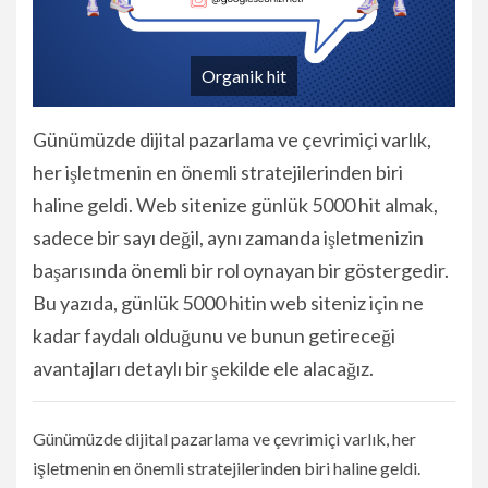
Organik hit
Günümüzde dijital pazarlama ve çevrimiçi varlık,
her işletmenin en önemli stratejilerinden biri
haline geldi. Web sitenize günlük 5000 hit almak,
sadece bir sayı değil, aynı zamanda işletmenizin
başarısında önemli bir rol oynayan bir göstergedir.
Bu yazıda, günlük 5000 hitin web siteniz için ne
kadar faydalı olduğunu ve bunun getireceği
avantajları detaylı bir şekilde ele alacağız.
Günümüzde dijital pazarlama ve çevrimiçi varlık, her
işletmenin en önemli stratejilerinden biri haline geldi.