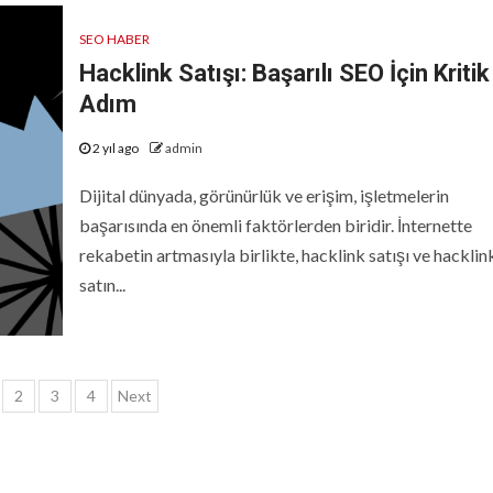
SEO HABER
Hacklink Satışı: Başarılı SEO İçin Kritik
Adım
2 yıl ago
admin
Dijital dünyada, görünürlük ve erişim, işletmelerin
başarısında en önemli faktörlerden biridir. İnternette
rekabetin artmasıyla birlikte, hacklink satışı ve hacklin
satın...
zı
2
3
4
Next
yfalaması