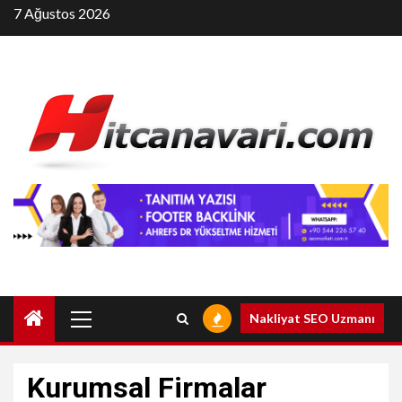
Skip
7 Ağustos 2026
to
content
Primary
Nakliyat SEO Uzmanı
Menu
Kurumsal Firmalar