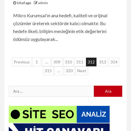
14 yıl ago
admin
Mikro Kurumsal’ın ana hedefi, kaliteli ve orijinal
çözümler üreterek sektörde kalıcı olmaktır. Bu
hedefe ilkeli, bilişim mesleğinin etik değerlerini
ödünsüz uygulayarak...
Yazı
Previous
1
…
309
310
311
312
313
314
sayfalaması
315
…
320
Next
Arama: