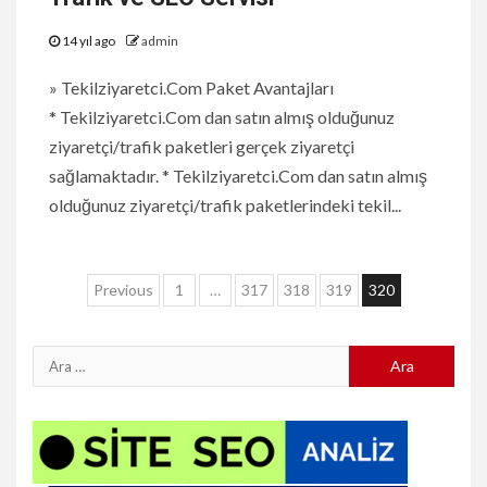
14 yıl ago
admin
» Tekilziyaretci.Com Paket Avantajları
* Tekilziyaretci.Com dan satın almış olduğunuz
ziyaretçi/trafik paketleri gerçek ziyaretçi
sağlamaktadır. * Tekilziyaretci.Com dan satın almış
olduğunuz ziyaretçi/trafik paketlerindeki tekil...
Yazı
Previous
1
…
317
318
319
320
sayfalaması
Arama: