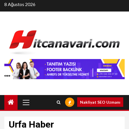
Skip
8 Ağustos 2026
to
content
Primary
Nakliyat SEO Uzmanı
Menu
Urfa Haber