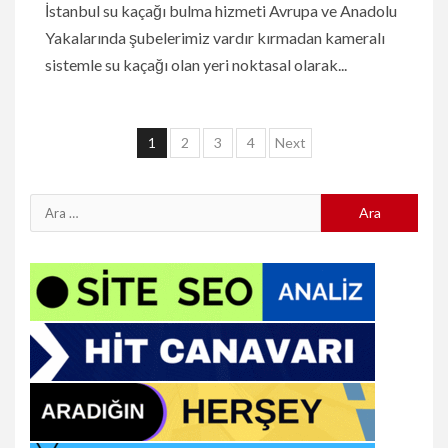
İstanbul su kaçağı bulma hizmeti Avrupa ve Anadolu
Yakalarında şubelerimiz vardır kırmadan kameralı
sistemle su kaçağı olan yeri noktasal olarak...
Yazı
1
2
3
4
Next
sayfalaması
Arama: