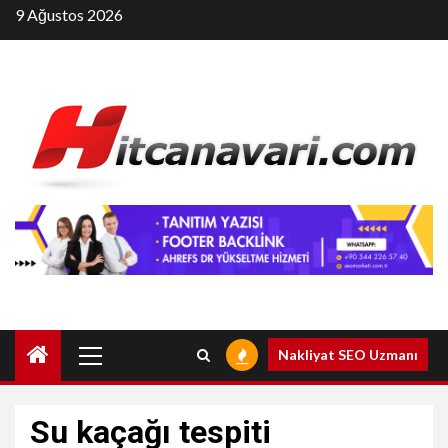
Skip
9 Ağustos 2026
to
content
Primary
Nakliyat SEO Uzmanı
Menu
Su kaçağı tespiti