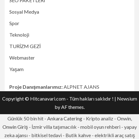
SEO PAKETLERİ
Sosyal Medya
Spor
Teknoloji
TURİZM GEZİ
Webmaster
Yaşam
Proje Danışmanlarımız:
ALPNET AJANS
Copyright © Hitcanavari.com - Tüm hakları saklıdır !
|
Newsium
by AF themes.
Günlük 50 bin hit -
Ankara Catering
- Kripto analiz -
Onwin,
Onwin Giriş
- İzmir villa taşımacılık - mobil oyun rehberi - yapay
zeka ajansı - bitkisel tedavi - Butik kahve - elektrikli araç satış