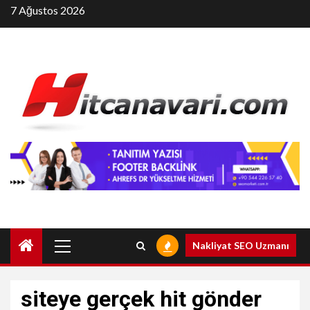
Skip
7 Ağustos 2026
to
content
Primary
Nakliyat SEO Uzmanı
Menu
siteye gerçek hit gönder