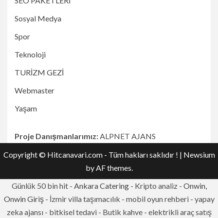
SEO PAKETLERİ
Sosyal Medya
Spor
Teknoloji
TURİZM GEZİ
Webmaster
Yaşam
Proje Danışmanlarımız:
ALPNET AJANS
Copyright © Hitcanavari.com - Tüm hakları saklıdır !
|
Newsium
by AF themes.
Günlük 50 bin hit -
Ankara Catering
- Kripto analiz -
Onwin,
Onwin Giriş
- İzmir villa taşımacılık - mobil oyun rehberi - yapay
zeka ajansı - bitkisel tedavi - Butik kahve - elektrikli araç satış