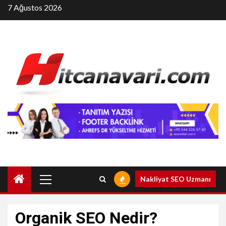
Skip
7 Ağustos 2026
to
content
Primary
Nakliyat SEO Uzmanı
Menu
Organik SEO Nedir?