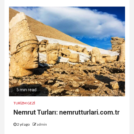
5 min read
TURİZM GEZİ
Nemrut Turları: nemrutturlari.com.tr
2 yıl ago
admin