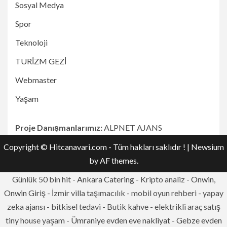
Sosyal Medya
Spor
Teknoloji
TURİZM GEZİ
Webmaster
Yaşam
Proje Danışmanlarımız:
ALPNET AJANS
Copyright © Hitcanavari.com - Tüm hakları saklıdır !
|
Newsium
by AF themes.
Günlük 50 bin hit -
Ankara Catering
- Kripto analiz -
Onwin,
Onwin Giriş
- İzmir villa taşımacılık - mobil oyun rehberi - yapay
zeka ajansı - bitkisel tedavi - Butik kahve - elektrikli araç satış
tiny house yaşam -
Ümraniye evden eve nakliyat
-
Gebze evden