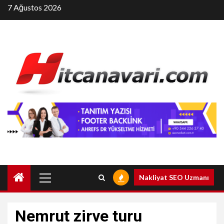
Skip
7 Ağustos 2026
to
content
Primary
Nakliyat SEO Uzmanı
Menu
Nemrut zirve turu