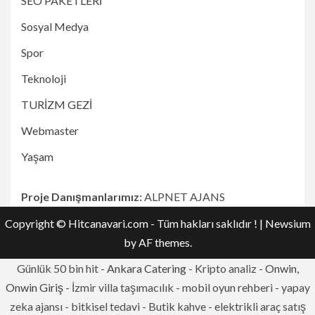
SEO PAKETLERİ
Sosyal Medya
Spor
Teknoloji
TURİZM GEZİ
Webmaster
Yaşam
Proje Danışmanlarımız:
ALPNET AJANS
Copyright © Hitcanavari.com - Tüm hakları saklıdır !
|
Newsium
by AF themes.
Günlük 50 bin hit -
Ankara Catering
- Kripto analiz -
Onwin,
Onwin Giriş
- İzmir villa taşımacılık - mobil oyun rehberi - yapay
zeka ajansı - bitkisel tedavi - Butik kahve - elektrikli araç satış