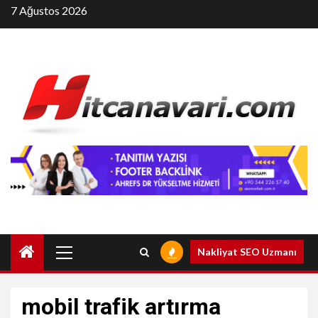
Skip
7 Ağustos 2026
to
content
Primary
Nakliyat SEO Uzmanı
Menu
mobil trafik artırma