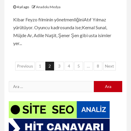
4 yıl ago
Anadolu Medya
Kibar Feyzo filminin yönetmenliğiniAtıf Yılmaz
yürütüyor. Oyuncu kadrosunda ise;Kemal Sunal,
Müjde Ar, Adile Naşit, Şener Şen gibi usta isimler
yer...
Yazı
Previous
1
2
3
4
5
…
8
Next
sayfalaması
Arama: