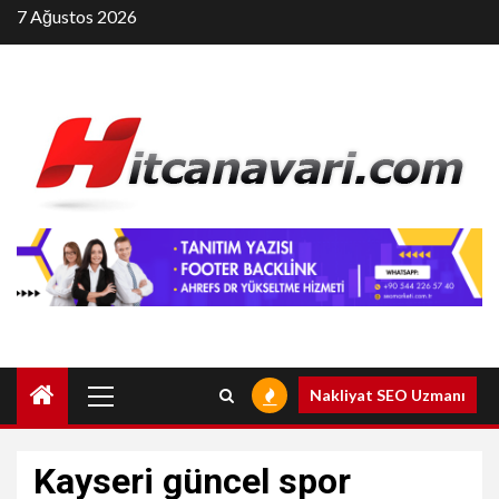
Skip
7 Ağustos 2026
to
content
Primary
Nakliyat SEO Uzmanı
Menu
Kayseri güncel spor