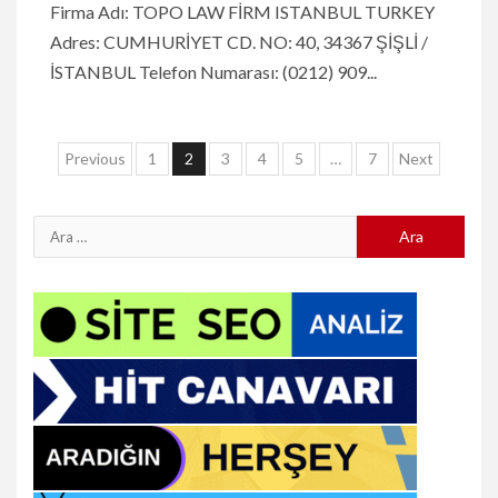
Firma Adı: TOPO LAW FİRM ISTANBUL TURKEY
Adres: CUMHURİYET CD. NO: 40, 34367 ŞİŞLİ /
İSTANBUL Telefon Numarası: (0212) 909...
Yazı
Previous
1
2
3
4
5
…
7
Next
sayfalaması
Arama: