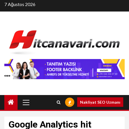
Skip
7 Ağustos 2026
to
content
Primary
Nakliyat SEO Uzmanı
Menu
Google Analytics hit