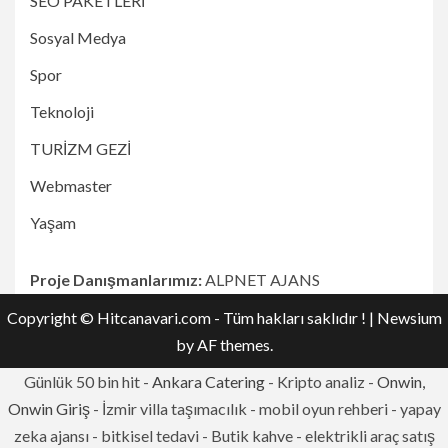
SEO PAKETLERİ
Sosyal Medya
Spor
Teknoloji
TURİZM GEZİ
Webmaster
Yaşam
Proje Danışmanlarımız:
ALPNET AJANS
Copyright © Hitcanavari.com - Tüm hakları saklıdır !
|
Newsium
by AF themes.
Günlük 50 bin hit -
Ankara Catering
- Kripto analiz -
Onwin,
Onwin Giriş
- İzmir villa taşımacılık - mobil oyun rehberi - yapay
zeka ajansı - bitkisel tedavi - Butik kahve - elektrikli araç satış