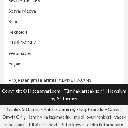
SEO PAKETLERİ
Sosyal Medya
Spor
Teknoloji
TURİZM GEZİ
Webmaster
Yaşam
Proje Danışmanlarımız:
ALPNET AJANS
Copyright © Hitcanavari.com - Tüm hakları saklıdır !
|
Newsium
by AF themes.
Günlük 50 bin hit -
Ankara Catering
- Kripto analiz -
Onwin,
Onwin Giriş
- İzmir villa taşımacılık - mobil oyun rehberi - yapay
zeka ajansı - bitkisel tedavi - Butik kahve - elektrikli araç satış