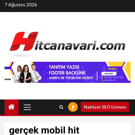
Skip
7 Ağustos 2026
to
content
Primary
Nakliyat SEO Uzmanı
Menu
gerçek mobil hit