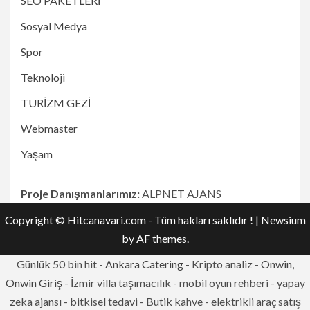
SEO PAKETLERİ
Sosyal Medya
Spor
Teknoloji
TURİZM GEZİ
Webmaster
Yaşam
Proje Danışmanlarımız:
ALPNET AJANS
Copyright © Hitcanavari.com - Tüm hakları saklıdır !
|
Newsium
by AF themes.
Günlük 50 bin hit -
Ankara Catering
- Kripto analiz -
Onwin,
Onwin Giriş
- İzmir villa taşımacılık - mobil oyun rehberi - yapay
zeka ajansı - bitkisel tedavi - Butik kahve - elektrikli araç satış