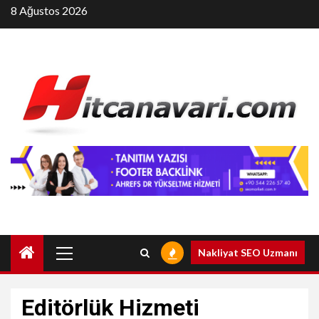
Skip
8 Ağustos 2026
to
content
Primary
Nakliyat SEO Uzmanı
Menu
Editörlük Hizmeti