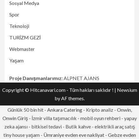
Sosyal Medya
Spor
Teknoloji
TURİZM GEZİ
Webmaster
Yaşam
Proje Danışmanlarımız:
ALPNET AJANS
Copyright © Hitcanavari.com - Tüm hakları saklıdır !
|
Newsium
by AF themes.
Günlük 50 bin hit -
Ankara Catering
- Kripto analiz -
Onwin,
Onwin Giriş
- İzmir villa taşımacılık - mobil oyun rehberi - yapay
zeka ajansı - bitkisel tedavi - Butik kahve - elektrikli araç satış
tiny house yaşam -
Ümraniye evden eve nakliyat
-
Gebze evden