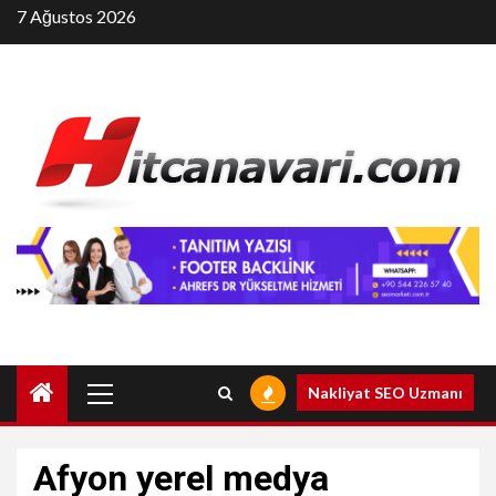
Skip
7 Ağustos 2026
to
content
Primary
Nakliyat SEO Uzmanı
Menu
Afyon yerel medya