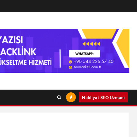
Nakliyat SEO Uzmanı