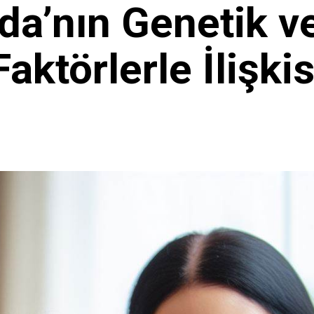
ida’nın Genetik v
Faktörlerle İlişkis