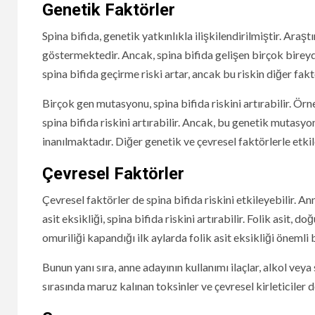
Genetik Faktörler
Spina bifida, genetik yatkınlıkla ilişkilendirilmiştir. Araş
göstermektedir. Ancak, spina bifida gelişen birçok birey
spina bifida geçirme riski artar, ancak bu riskin diğer fakt
Birçok gen mutasyonu, spina bifida riskini artırabilir. 
spina bifida riskini artırabilir. Ancak, bu genetik mutasyo
inanılmaktadır. Diğer genetik ve çevresel faktörlerle etki
Çevresel Faktörler
Çevresel faktörler de spina bifida riskini etkileyebilir. 
asit eksikliği, spina bifida riskini artırabilir. Folik asit,
omuriliği kapandığı ilk aylarda folik asit eksikliği önemli 
Bunun yanı sıra, anne adayının kullanımı ilaçlar, alkol veya 
sırasında maruz kalınan toksinler ve çevresel kirleticiler d