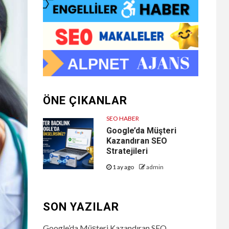
ÖNE ÇIKANLAR
SEO HABER
Google’da Müşteri
Kazandıran SEO
Stratejileri
1 ay ago
admin
SON YAZILAR
Google’da Müşteri Kazandıran SEO