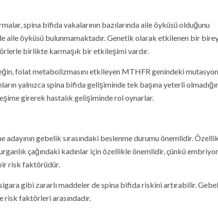
tırmalar, spina bifida vakalarının bazılarında aile öyküsü olduğunu
de aile öyküsü bulunmamaktadır. Genetik olarak etkilenen bir birey
örlerle birlikte karmaşık bir etkileşimi vardır.
Örneğin, folat metabolizmasını etkileyen MTHFR genindeki mutasyon
nların yalnızca spina bifida gelişiminde tek başına yeterli olmadığı
leşime girerek hastalık gelişiminde rol oynarlar.
Anne adayının gebelik sırasındaki beslenme durumu önemlidir. Özellik
 doğurganlık çağındaki kadınlar için özellikle önemlidir, çünkü embriyo
bir risk faktörüdür.
sigara gibi zararlı maddeler de spina bifida riskini artırabilir. Gebe
e risk faktörleri arasındadır.