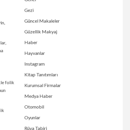
Gezi
Güncel Makaleler
in,
Güzellik Makyaj
Haber
lar,
na
Hayvanlar
Instagram
Kitap Tanıtımları
le folik
Kurumsal Firmalar
nun
Medya Haber
Otomobil
lik
Oyunlar
Rüya Tabiri