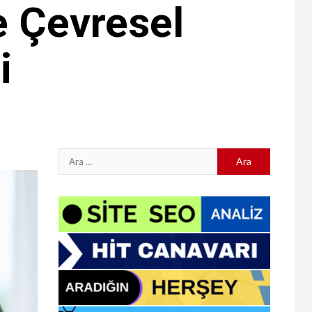
e Çevresel
i
Arama: