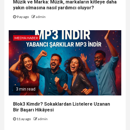
Müzik ve Marka: Müzik, markaların kitleye daha
yakın olmasına nasıl yardımcı oluyor?
9 ay ago
admin
MEDYA HABER
3 min read
Blok3 Kimdir? Sokaklardan Listelere Uzanan
Bir Başarı Hikâyesi
11 ay ago
admin