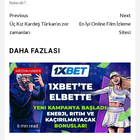
Nelerdir?
Continue
Previous
Next
Reading
Üç Kız Kardeş Türkan’ın zor
En İyi Online Film İzleme
zamanları
Sitesi
DAHA FAZLASI
MEDYA HABER
6 min read