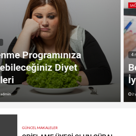
SAĞL
nme Programınıza
4 m
bileceğiniz Diyet
Be
eri
İy
dmin
2 yıl
GÜNCEL MAKALELER