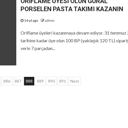
ORİFLAME ÜYESİ OLUN GÜRAL
PORSELEN PASTA TAKIMI KAZANIN
14 yıl ago
admin
Oriflame üyeleri kazanmaya devam ediyor. 31 temmuz
tarihine kadar üye olun 100 BP (yaklaşık 120 TL) sipari
verin 7 parçadan...
886
887
888
889
890
891
Next