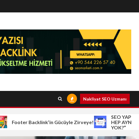
Nakliyat SEO Uzmanı
SEO YAPMAYAN
Footer Backlink’in Gücüyle Zirveye!
HEP AYNI: “NED
YOK?”