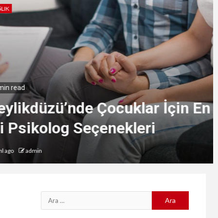
IK
in read
ylikdüzü’nde Çocuklar İçin En
i Psikolog Seçenekleri
 ago
admin
Arama: