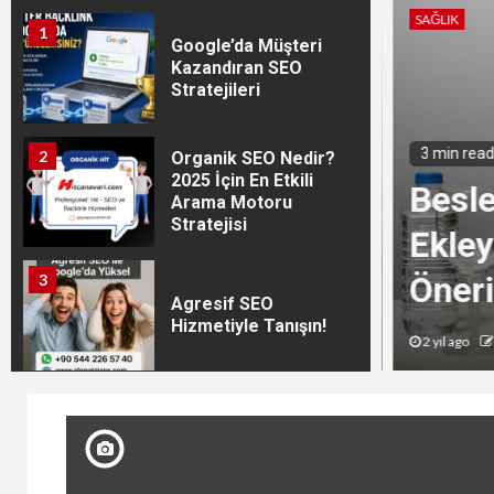
SAĞLIK
1
Google’da Müşteri
Kazandıran SEO
Stratejileri
3 min read
2
Organik SEO Nedir?
2025 İçin En Etkili
Besle
Arama Motoru
Stratejisi
ğlık Kılavuzu: Bilmeniz
Ekleye
Her Şey
Öneril
3
Agresif SEO
Hizmetiyle Tanışın!
2 yıl ago
a
4
Footer Backlink’in
Gücüyle Zirveye!