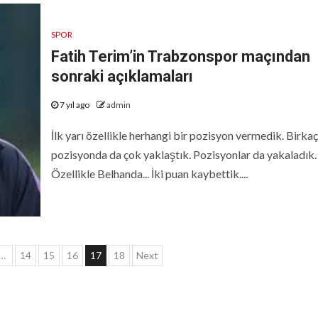
SPOR
Fatih Terim’in Trabzonspor maçından
sonraki açıklamaları
7 yıl ago
admin
İlk yarı özellikle herhangi bir pozisyon vermedik. Birkaç
pozisyonda da çok yaklaştık. Pozisyonlar da yakaladık.
Özellikle Belhanda... İki puan kaybettik....
…
14
15
16
17
18
Next
ması