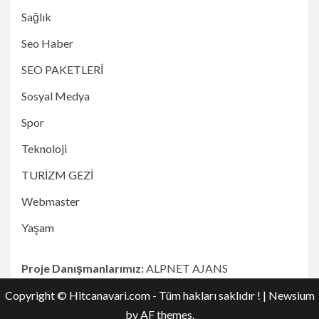
Sağlık
Seo Haber
SEO PAKETLERİ
Sosyal Medya
Spor
Teknoloji
TURİZM GEZİ
Webmaster
Yaşam
Proje Danışmanlarımız:
ALPNET AJANS
Copyright © Hitcanavari.com - Tüm hakları saklıdır !
|
Newsium
by AF themes.