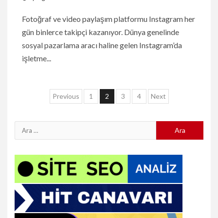
Fotoğraf ve video paylaşım platformu Instagram her
gün binlerce takipçi kazanıyor. Dünya genelinde
sosyal pazarlama aracı haline gelen Instagram’da
işletme...
Yazı
Previous
1
2
3
4
Next
sayfalaması
Arama: