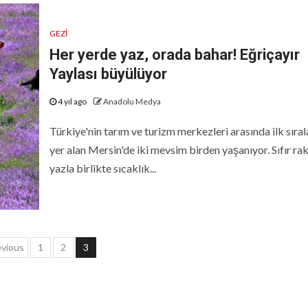
GEZI
Her yerde yaz, orada bahar! Eğriçayır
Yaylası büyülüyor
4 yıl ago
Anadolu Medya
Türkiye'nin tarım ve turizm merkezleri arasında ilk sıra
yer alan Mersin'de iki mevsim birden yaşanıyor. Sıfır r
yazla birlikte sıcaklık...
azı
evious
1
2
3
ayfalaması