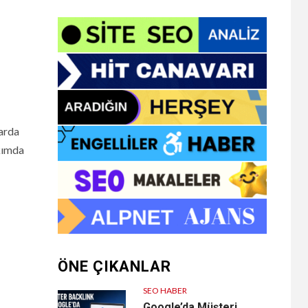
larda
akımda
ÖNE ÇIKANLAR
SEO HABER
Google’da Müşteri